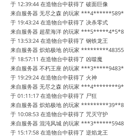
于 12:39:44 在造物台中获得了 破面巨像
来自服务器 无尽之森 的玩家 ***4******589* 
于 19:43:24 在造物台中获得了 决杀零式
来自服务器 超星海洋 的玩家 ***5*****4*5*8 
于 13:53:24 在造物台中获得了 钢铁龙王
来自服务器 炽焰极地 的玩家 *********48355 
于 18:57:11 在造物台中获得了 凶噬魔
来自服务器 不朽王座 的玩家 ***3*****9483* 
于 19:29:24 在造物台中获得了 火神
来自服务器 无尽之森 的玩家 ***4********9* 
于 01:11:17 在造物台中获得了 尸狂
来自服务器 炽焰极地 的玩家 *********39**8 
于 10:08:53 在造物台中获得了 咒灭守护
来自服务器 混沌风城 的玩家 ***3******5948 
于 15:17:58 在造物台中获得了 逆焰龙王