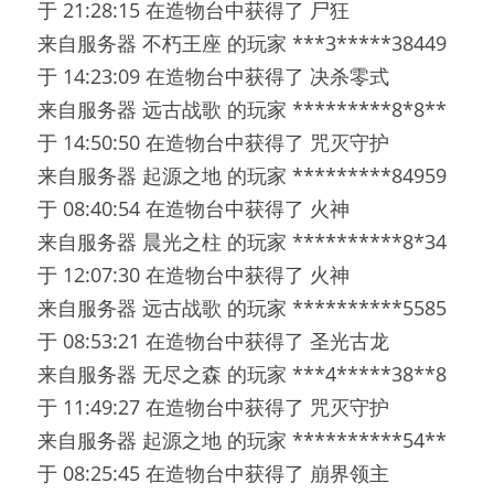
于 21:28:15 在造物台中获得了 尸狂
来自服务器 不朽王座 的玩家 ***3*****38449 
于 14:23:09 在造物台中获得了 决杀零式
来自服务器 远古战歌 的玩家 *********8*8** 
于 14:50:50 在造物台中获得了 咒灭守护
来自服务器 起源之地 的玩家 *********84959 
于 08:40:54 在造物台中获得了 火神
来自服务器 晨光之柱 的玩家 **********8*34 
于 12:07:30 在造物台中获得了 火神
来自服务器 远古战歌 的玩家 **********5585 
于 08:53:21 在造物台中获得了 圣光古龙
来自服务器 无尽之森 的玩家 ***4*****38**8 
于 11:49:27 在造物台中获得了 咒灭守护
来自服务器 起源之地 的玩家 **********54** 
于 08:25:45 在造物台中获得了 崩界领主