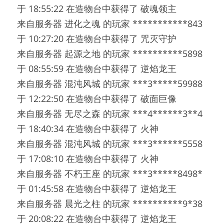
于 18:55:22 在造物台中获得了 破魂领主
来自服务器 进化之魂 的玩家 ***********843 
于 10:27:20 在造物台中获得了 咒灭守护
来自服务器 起源之地 的玩家 **********5898 
于 08:55:59 在造物台中获得了 逆焰龙王
来自服务器 混沌风城 的玩家 ***3*****59988 
于 12:22:50 在造物台中获得了 破面巨像
来自服务器 无尽之森 的玩家 ***4******3**4 
于 18:40:34 在造物台中获得了 火神
来自服务器 混沌风城 的玩家 ***3******5558 
于 17:08:10 在造物台中获得了 火神
来自服务器 不朽王座 的玩家 ***3*****8498* 
于 01:45:58 在造物台中获得了 逆焰龙王
来自服务器 晨光之柱 的玩家 **********9*38 
于 20:08:22 在造物台中获得了 逆焰龙王