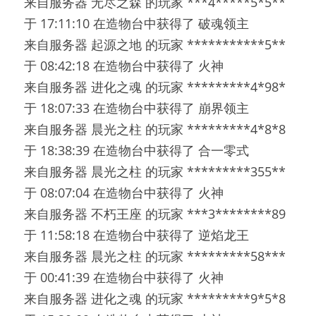
来自服务器 无尽之森 的玩家 ***4*****5*5** 
于 17:11:10 在造物台中获得了 破魂领主
来自服务器 起源之地 的玩家 ***********5** 
于 08:42:18 在造物台中获得了 火神
来自服务器 进化之魂 的玩家 *********4*98* 
于 18:07:33 在造物台中获得了 崩界领主
来自服务器 晨光之柱 的玩家 *********4*8*8 
于 18:38:39 在造物台中获得了 合一零式
来自服务器 晨光之柱 的玩家 *********355** 
于 08:07:04 在造物台中获得了 火神
来自服务器 不朽王座 的玩家 ***3********89 
于 11:58:18 在造物台中获得了 逆焰龙王
来自服务器 晨光之柱 的玩家 *********58*** 
于 00:41:39 在造物台中获得了 火神
来自服务器 进化之魂 的玩家 *********9*5*8 