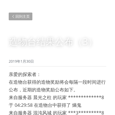
回到主页
造物台结果公布（3）
2019年1月30日
亲爱的探索者：
在造物台获得的造物奖励将会每隔一段时间进行
公布，近期的造物奖励公布如下。
来自服务器 晨光之柱 的玩家 *************8 
于 04:29:58 在造物台中获得了 熵鬼
来自服务器 混沌风城 的玩家 ***3*********8 