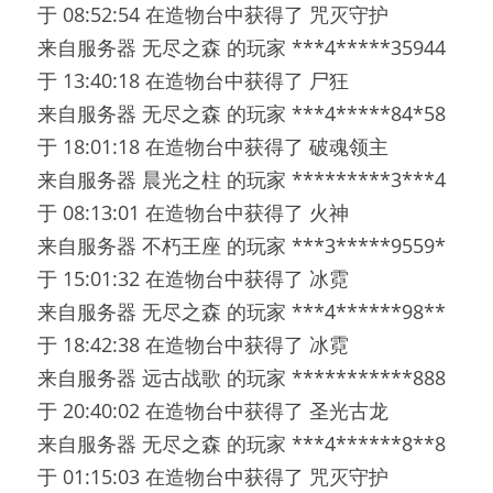
于 08:52:54 在造物台中获得了 咒灭守护
来自服务器 无尽之森 的玩家 ***4*****35944 
于 13:40:18 在造物台中获得了 尸狂
来自服务器 无尽之森 的玩家 ***4*****84*58 
于 18:01:18 在造物台中获得了 破魂领主
来自服务器 晨光之柱 的玩家 *********3***4 
于 08:13:01 在造物台中获得了 火神
来自服务器 不朽王座 的玩家 ***3*****9559* 
于 15:01:32 在造物台中获得了 冰霓
来自服务器 无尽之森 的玩家 ***4******98** 
于 18:42:38 在造物台中获得了 冰霓
来自服务器 远古战歌 的玩家 ***********888 
于 20:40:02 在造物台中获得了 圣光古龙
来自服务器 无尽之森 的玩家 ***4******8**8 
于 01:15:03 在造物台中获得了 咒灭守护