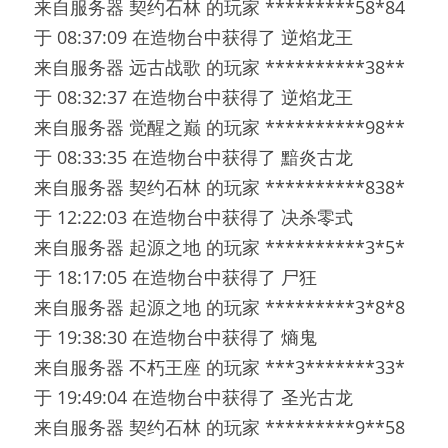
来自服务器 契约石林 的玩家 *********58*84 
于 08:37:09 在造物台中获得了 逆焰龙王
来自服务器 远古战歌 的玩家 **********38** 
于 08:32:37 在造物台中获得了 逆焰龙王
来自服务器 觉醒之巅 的玩家 **********98** 
于 08:33:35 在造物台中获得了 黯炎古龙
来自服务器 契约石林 的玩家 **********838* 
于 12:22:03 在造物台中获得了 决杀零式
来自服务器 起源之地 的玩家 **********3*5* 
于 18:17:05 在造物台中获得了 尸狂
来自服务器 起源之地 的玩家 *********3*8*8 
于 19:38:30 在造物台中获得了 熵鬼
来自服务器 不朽王座 的玩家 ***3*******33* 
于 19:49:04 在造物台中获得了 圣光古龙
来自服务器 契约石林 的玩家 *********9**58 