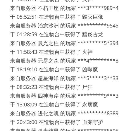
来自服务器 不朽王座 的玩家 ***3*****989*4 
于 05:52:51 在造物台中获得了 毁灭巨像
来自服务器 治愈沙洲 的玩家 **********9545 
于 01:28:59 在造物台中获得了 黯炎古龙
来自服务器 晨光之柱 的玩家 *********5*394 
于 11:58:43 在造物台中获得了 火神
来自服务器 无尽之森 的玩家 ***4*********8 
于 18:19:10 在造物台中获得了 凶噬魔
来自服务器 超星海洋 的玩家 ***5*****3**33 
于 08:32:23 在造物台中获得了 尸狂
来自服务器 四神海岸 的玩家 *********9***3 
于 13:08:09 在造物台中获得了 永腐魔
来自服务器 进化之魂 的玩家 **********8389 
于 20:43:00 在造物台中获得了 血渊守护
来自服务器 弧光结界 的玩家 **********8*95 