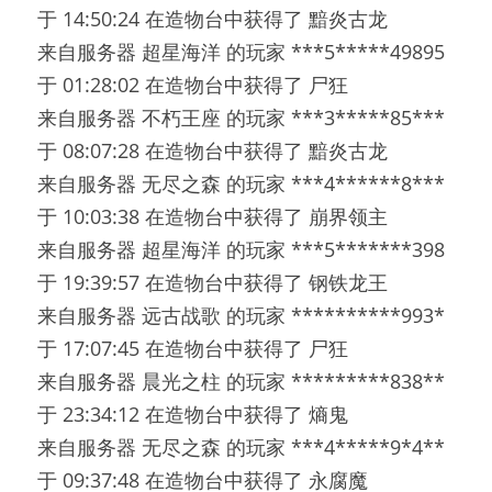
于 14:50:24 在造物台中获得了 黯炎古龙
来自服务器 超星海洋 的玩家 ***5*****49895 
于 01:28:02 在造物台中获得了 尸狂
来自服务器 不朽王座 的玩家 ***3*****85*** 
于 08:07:28 在造物台中获得了 黯炎古龙
来自服务器 无尽之森 的玩家 ***4******8*** 
于 10:03:38 在造物台中获得了 崩界领主
来自服务器 超星海洋 的玩家 ***5*******398 
于 19:39:57 在造物台中获得了 钢铁龙王
来自服务器 远古战歌 的玩家 **********993* 
于 17:07:45 在造物台中获得了 尸狂
来自服务器 晨光之柱 的玩家 *********838** 
于 23:34:12 在造物台中获得了 熵鬼
来自服务器 无尽之森 的玩家 ***4*****9*4** 
于 09:37:48 在造物台中获得了 永腐魔