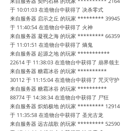
来自服务器 契约石林 的玩家 ********** 2164 
于 10:01:03 在造物台中获得了 决杀零式
来自服务器 启示之丘 的玩家 ********* 39945 
于 11:40:54 在造物台中获得了 火神
来自服务器 凝视之海 的玩家 ********* 66359 
于 11:01:51 在造物台中获得了 熵鬼
来自服务器 起源之地 的玩家 *********** 
22614 于 11:38:03 在造物台中获得了 崩界领主
来自服务器 糖霜冰谷 的玩家 ********** 
30112 于 11:15:04 在造物台中获得了 咒灭守护
来自服务器 糖霜冰谷 的玩家 ********** 
88774 于 14:38:34 在造物台中获得了 尸狂
来自服务器 炽焰极地 的玩家 ********* 12914 
于 11:35:58 在造物台中获得了 圣光古龙
来自服务器 远古战歌 的玩家 ********* 52590 