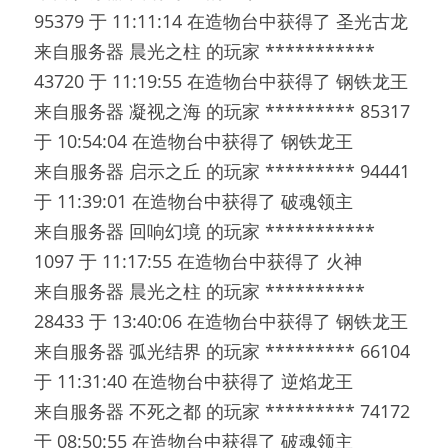
95379 于 11:11:14 在造物台中获得了 圣光古龙
来自服务器 晨光之柱 的玩家 *********** 
43720 于 11:19:55 在造物台中获得了 钢铁龙王
来自服务器 凝视之海 的玩家 ********* 85317 
于 10:54:04 在造物台中获得了 钢铁龙王
来自服务器 启示之丘 的玩家 ********* 94441 
于 11:39:01 在造物台中获得了 破魂领主
来自服务器 回响幻境 的玩家 *********** 
1097 于 11:17:55 在造物台中获得了 火神
来自服务器 晨光之柱 的玩家 ********** 
28433 于 13:40:06 在造物台中获得了 钢铁龙王
来自服务器 弧光结界 的玩家 ********* 66104 
于 11:31:40 在造物台中获得了 逆焰龙王
来自服务器 不死之都 的玩家 ********* 74172 
于 08:50:55 在造物台中获得了 破魂领主