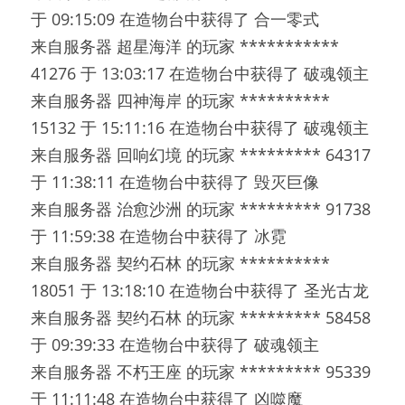
于 09:15:09 在造物台中获得了 合一零式
来自服务器 超星海洋 的玩家 *********** 
41276 于 13:03:17 在造物台中获得了 破魂领主
来自服务器 四神海岸 的玩家 ********** 
15132 于 15:11:16 在造物台中获得了 破魂领主
来自服务器 回响幻境 的玩家 ********* 64317 
于 11:38:11 在造物台中获得了 毁灭巨像
来自服务器 治愈沙洲 的玩家 ********* 91738 
于 11:59:38 在造物台中获得了 冰霓
来自服务器 契约石林 的玩家 ********** 
18051 于 13:18:10 在造物台中获得了 圣光古龙
来自服务器 契约石林 的玩家 ********* 58458 
于 09:39:33 在造物台中获得了 破魂领主
来自服务器 不朽王座 的玩家 ********* 95339 
于 11:11:48 在造物台中获得了 凶噬魔