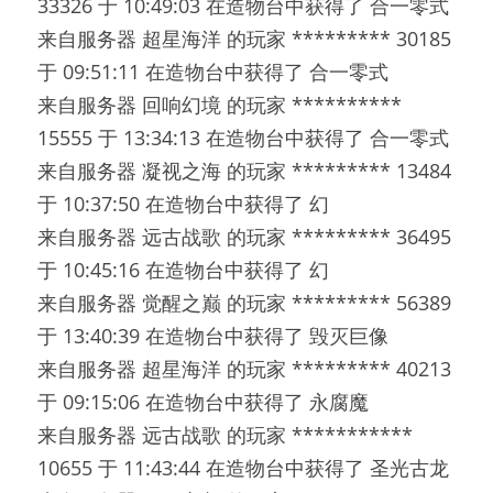
33326 于 10:49:03 在造物台中获得了 合一零式
来自服务器 超星海洋 的玩家 ********* 30185 
于 09:51:11 在造物台中获得了 合一零式
来自服务器 回响幻境 的玩家 ********** 
15555 于 13:34:13 在造物台中获得了 合一零式
来自服务器 凝视之海 的玩家 ********* 13484 
于 10:37:50 在造物台中获得了 幻
来自服务器 远古战歌 的玩家 ********* 36495 
于 10:45:16 在造物台中获得了 幻
来自服务器 觉醒之巅 的玩家 ********* 56389 
于 13:40:39 在造物台中获得了 毁灭巨像
来自服务器 超星海洋 的玩家 ********* 40213 
于 09:15:06 在造物台中获得了 永腐魔
来自服务器 远古战歌 的玩家 *********** 
10655 于 11:43:44 在造物台中获得了 圣光古龙