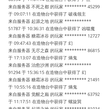
来自服务器 不死之都 的玩家 ********* 45299 
于 09:07:11 在造物台中获得了 破魂领主
来自服务器 起源之地 的玩家 *********** 
51787 于 10:36:31 在造物台中获得了 凶噬魔
来自服务器 糖霜冰谷 的玩家 ********* 12727 
于 09:47:43 在造物台中获得了 幻
来自服务器 无尽之森 的玩家 ********* 86815 
于 17:13:07 在造物台中获得了 熵鬼
来自服务器 治愈沙洲 的玩家 *********** 
91294 于 15:36:15 在造物台中获得了 幻
来自服务器 糖霜冰谷 的玩家 ********* 21491 
于 10:55:16 在造物台中获得了 熵鬼
来自服务器 觉醒之巅 的玩家 ********* 63792 
于 11:17:51 在造物台中获得了 螺旋巽
来自服务器 起源之地 的玩家 ********* 81034 