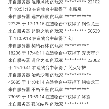
来自服务器 混沌风城 的玩家 ********* 22102 
于 10:51:18 在造物台中获得了 永腐魔
来自服务器 远古战歌 的玩家 *********** 
27325 于 17:13:16 在造物台中获得了 钢铁龙王
来自服务器 起源之地 的玩家 ********* 50539 
于 11:09:18 在造物台中获得了 幻
来自服务器 契约石林 的玩家 ********** 
18236 于 17:46:11 在造物台中获得了 咒灭守护
来自服务器 进化之魂 的玩家 ********* 23062 
于 15:10:41 在造物台中获得了 咒灭守护
来自服务器 治愈沙洲 的玩家 *********** 
45685 于 11:04:14 在造物台中获得了 钢铁龙王
来自服务器 不朽王座 的玩家 ********** 
73059 于 19:59:14 在造物台中获得了 冰霓
来自服务器 弧光结界 的玩家 ********** 