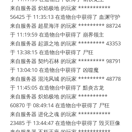
来自服务器 炽焰极地 的玩家 *********** 
56425 于 11:35:13 在造物台中获得了 血渊守护
来自服务器 超星海洋 的玩家 ********* 88724 
于 11:19:59 在造物台中获得了 崩界领主
来自服务器 起源之地 的玩家 ********* 43353 
于 13:38:15 在造物台中获得了 尸狂
来自服务器 契约石林 的玩家 ********* 98791 
于 13:04:10 在造物台中获得了 凶噬魔
来自服务器 混沌风城 的玩家 ********* 48778 
于 11:45:05 在造物台中获得了 黯炎古龙
来自服务器 炽焰极地 的玩家 ********** 
60870 于 08:49:14 在造物台中获得了 尸狂
来自服务器 进化之魂 的玩家 *********** 
23485 于 13:44:47 在造物台中获得了 毁灭巨像
来自服务器 不朽王座 的玩家 *********** 