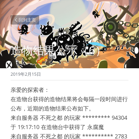
回到主页
造物结果公示（6）
2019年2月15日
亲爱的探索者：
在造物台获得的造物结果将会每隔一段时间进行
公布，近期的造物结果公布如下。
来自服务器 不死之都 的玩家 ********* 94304 
于 19:17:10 在造物台中获得了 永腐魔
来自服务器 不死之都 的玩家 ********** 2783 