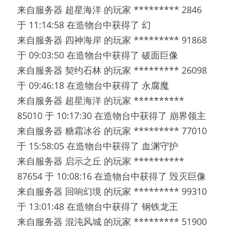
来自服务器 超星海洋 的玩家 ********* 2846 
于 11:14:58 在造物台中获得了 幻
来自服务器 四神海岸 的玩家 ********* 91868 
于 09:03:50 在造物台中获得了 破面巨像
来自服务器 契约石林 的玩家 ********* 26098 
于 09:46:18 在造物台中获得了 永腐魔
来自服务器 超星海洋 的玩家 ********** 
85010 于 10:17:30 在造物台中获得了 崩界领主
来自服务器 糖霜冰谷 的玩家 ********* 77010 
于 15:58:05 在造物台中获得了 血渊守护
来自服务器 启示之丘 的玩家 ********** 
87654 于 10:08:16 在造物台中获得了 毁灭巨像
来自服务器 回响幻境 的玩家 ********* 99310 
于 13:01:48 在造物台中获得了 钢铁龙王
来自服务器 混沌风城 的玩家 ********* 51900 