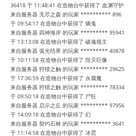
36418 于 11:48:41 在造物台中获得了 血渊守护
来自服务器 无尽之森 的玩家 ********** 896 
于 09:54:17 在造物台中获得了 熵鬼
来自服务器 四神海岸 的玩家 ********* 95941 
于 13:13:08 在造物台中获得了 破魂领主
来自服务器 弧光结界 的玩家 ********* 40878 
于 10:11:58 在造物台中获得了 毁灭巨像
来自服务器 狩猎之触 的玩家 ********* 29625 
于 17:36:59 在造物台中获得了 永腐魔
来自服务器 狩猎之触 的玩家 ********* 78334 
于 09:50:18 在造物台中获得了 尸狂
来自服务器 启示之丘 的玩家 ********* 97956 
于 14:09:18 在造物台中获得了 幻
来自服务器 契约石林 的玩家 ********** 3641 
于 11:14:58 在造物台中获得了 冰霓