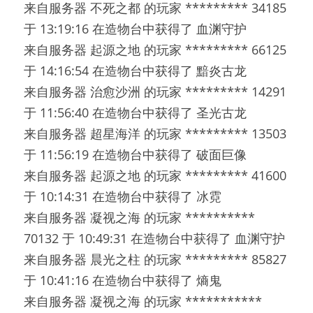
来自服务器 不死之都 的玩家 ********* 34185 
于 13:19:16 在造物台中获得了 血渊守护
来自服务器 起源之地 的玩家 ********* 66125 
于 14:16:54 在造物台中获得了 黯炎古龙
来自服务器 治愈沙洲 的玩家 ********* 14291 
于 11:56:40 在造物台中获得了 圣光古龙
来自服务器 超星海洋 的玩家 ********* 13503 
于 11:56:19 在造物台中获得了 破面巨像
来自服务器 起源之地 的玩家 ********* 41600 
于 10:14:31 在造物台中获得了 冰霓
来自服务器 凝视之海 的玩家 ********** 
70132 于 10:49:31 在造物台中获得了 血渊守护
来自服务器 晨光之柱 的玩家 ********* 85827 
于 10:41:16 在造物台中获得了 熵鬼
来自服务器 凝视之海 的玩家 *********** 