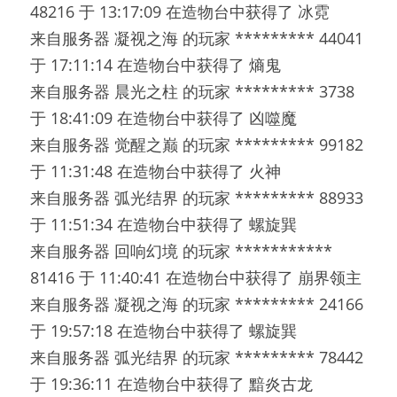
48216 于 13:17:09 在造物台中获得了 冰霓
来自服务器 凝视之海 的玩家 ********* 44041 
于 17:11:14 在造物台中获得了 熵鬼
来自服务器 晨光之柱 的玩家 ********* 3738 
于 18:41:09 在造物台中获得了 凶噬魔
来自服务器 觉醒之巅 的玩家 ********* 99182 
于 11:31:48 在造物台中获得了 火神
来自服务器 弧光结界 的玩家 ********* 88933 
于 11:51:34 在造物台中获得了 螺旋巽
来自服务器 回响幻境 的玩家 *********** 
81416 于 11:40:41 在造物台中获得了 崩界领主
来自服务器 凝视之海 的玩家 ********* 24166 
于 19:57:18 在造物台中获得了 螺旋巽
来自服务器 弧光结界 的玩家 ********* 78442 
于 19:36:11 在造物台中获得了 黯炎古龙