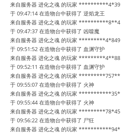
来自服务器 进化之魂 的玩家 **********4*39 
于 09:47:14 在造物台中获得了 逆焰龙王
来自服务器 进化之魂 的玩家 **********8**4 
于 09:47:37 在造物台中获得了 凶噬魔
来自服务器 进化之魂 的玩家 *********4*849 
于 09:51:52 在造物台中获得了 血渊守护
来自服务器 进化之魂 的玩家 *********4**88 
于 09:52:11 在造物台中获得了 血渊守护
来自服务器 进化之魂 的玩家 *********757** 
于 09:55:07 在造物台中获得了 火神
来自服务器 进化之魂 的玩家 ***********35* 
于 09:55:44 在造物台中获得了 火神
来自服务器 进化之魂 的玩家 *********78*45 
于 09:56:22 在造物台中获得了 尸狂
来自服务器 进化之魂 的玩家 ***********94* 