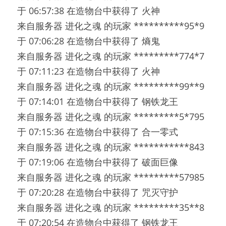
于 06:57:38 在造物台中获得了 火神
来自服务器 进化之魂 的玩家 **********95*9 
于 07:06:28 在造物台中获得了 熵鬼
来自服务器 进化之魂 的玩家 *********774*7 
于 07:11:23 在造物台中获得了 火神
来自服务器 进化之魂 的玩家 *********99**9 
于 07:14:01 在造物台中获得了 钢铁龙王
来自服务器 进化之魂 的玩家 *********5*795 
于 07:15:36 在造物台中获得了 合一零式
来自服务器 进化之魂 的玩家 ***********843 
于 07:19:06 在造物台中获得了 破面巨像
来自服务器 进化之魂 的玩家 *********57985 
于 07:20:28 在造物台中获得了 咒灭守护
来自服务器 进化之魂 的玩家 *********35**8 
于 07:20:54 在造物台中获得了 钢铁龙王