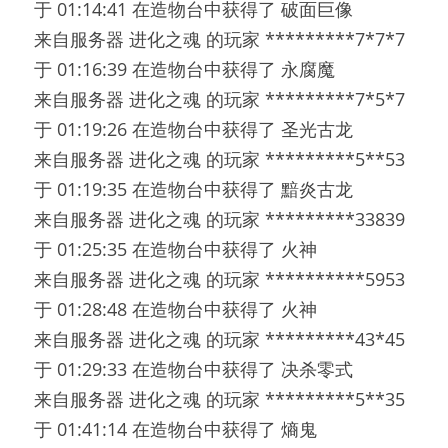
于 01:14:41 在造物台中获得了 破面巨像
来自服务器 进化之魂 的玩家 *********7*7*7 
于 01:16:39 在造物台中获得了 永腐魔
来自服务器 进化之魂 的玩家 *********7*5*7 
于 01:19:26 在造物台中获得了 圣光古龙
来自服务器 进化之魂 的玩家 *********5**53 
于 01:19:35 在造物台中获得了 黯炎古龙
来自服务器 进化之魂 的玩家 *********33839 
于 01:25:35 在造物台中获得了 火神
来自服务器 进化之魂 的玩家 **********5953 
于 01:28:48 在造物台中获得了 火神
来自服务器 进化之魂 的玩家 *********43*45 
于 01:29:33 在造物台中获得了 决杀零式
来自服务器 进化之魂 的玩家 *********5**35 
于 01:41:14 在造物台中获得了 熵鬼