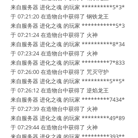
来自服务器 进化之魂 的玩家 **********5*3* 
于 07:21:20 在造物台中获得了 钢铁龙王
来自服务器 进化之魂 的玩家 ***********5*3 
于 07:21:24 在造物台中获得了 火神
来自服务器 进化之魂 的玩家 **********8*34 
于 07:23:24 在造物台中获得了 火神
来自服务器 进化之魂 的玩家 *********7*833 
于 07:26:00 在造物台中获得了 咒灭守护
来自服务器 进化之魂 的玩家 *********5**5* 
于 07:26:12 在造物台中获得了 逆焰龙王
来自服务器 进化之魂 的玩家 *********7434* 
于 07:27:39 在造物台中获得了 火神
来自服务器 进化之魂 的玩家 *********49*89 
于 07:29:44 在造物台中获得了 火神
来自服务器 进化之魂 的玩家 *********393** 