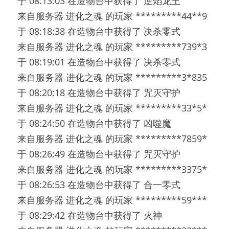
于 08:13:03 在造物台中获得了 逆焰龙王
来自服务器 进化之魂 的玩家 *********44**9 
于 08:18:38 在造物台中获得了 决杀零式
来自服务器 进化之魂 的玩家 *********739*3 
于 08:19:01 在造物台中获得了 决杀零式
来自服务器 进化之魂 的玩家 *********3*835 
于 08:20:18 在造物台中获得了 咒灭守护
来自服务器 进化之魂 的玩家 *********33*5* 
于 08:24:50 在造物台中获得了 凶噬魔
来自服务器 进化之魂 的玩家 *********7859* 
于 08:26:49 在造物台中获得了 咒灭守护
来自服务器 进化之魂 的玩家 *********3375* 
于 08:26:53 在造物台中获得了 合一零式
来自服务器 进化之魂 的玩家 *********59*** 
于 08:29:42 在造物台中获得了 火神