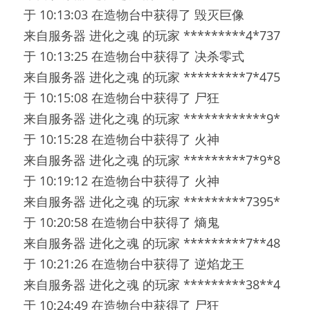
于 10:13:03 在造物台中获得了 毁灭巨像
来自服务器 进化之魂 的玩家 *********4*737 
于 10:13:25 在造物台中获得了 决杀零式
来自服务器 进化之魂 的玩家 *********7*475 
于 10:15:08 在造物台中获得了 尸狂
来自服务器 进化之魂 的玩家 ************9* 
于 10:15:28 在造物台中获得了 火神
来自服务器 进化之魂 的玩家 *********7*9*8 
于 10:19:12 在造物台中获得了 火神
来自服务器 进化之魂 的玩家 *********7395* 
于 10:20:58 在造物台中获得了 熵鬼
来自服务器 进化之魂 的玩家 *********7**48 
于 10:21:26 在造物台中获得了 逆焰龙王
来自服务器 进化之魂 的玩家 *********38**4 
于 10:24:49 在造物台中获得了 尸狂