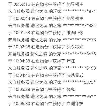
于 09:59:16 在造物台中获得了 崩界领主
来自服务器 进化之魂 的玩家 *********7*874 
于 10:00:44 在造物台中获得了 崩界领主
来自服务器 进化之魂 的玩家 *********7*384 
于 10:01:53 在造物台中获得了 破面巨像
来自服务器 进化之魂 的玩家 **********7*73 
于 10:02:38 在造物台中获得了 决杀零式
来自服务器 进化之魂 的玩家 **********8**5 
于 10:04:38 在造物台中获得了 尸狂
来自服务器 进化之魂 的玩家 **********5*93 
于 10:04:46 在造物台中获得了 决杀零式
来自服务器 进化之魂 的玩家 *********5375* 
于 10:05:38 在造物台中获得了 熵鬼
来自服务器 进化之魂 的玩家 **********95** 
于 10:06:30 在造物台中获得了 血渊守护