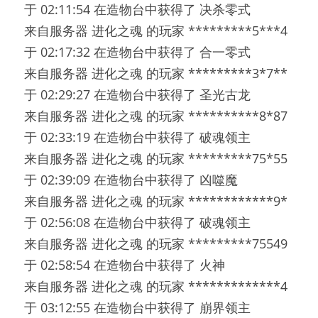
于 02:11:54 在造物台中获得了 决杀零式
来自服务器 进化之魂 的玩家 *********5***4 
于 02:17:32 在造物台中获得了 合一零式
来自服务器 进化之魂 的玩家 *********3*7** 
于 02:29:27 在造物台中获得了 圣光古龙
来自服务器 进化之魂 的玩家 **********8*87 
于 02:33:19 在造物台中获得了 破魂领主
来自服务器 进化之魂 的玩家 *********75*55 
于 02:39:09 在造物台中获得了 凶噬魔
来自服务器 进化之魂 的玩家 ************9* 
于 02:56:08 在造物台中获得了 破魂领主
来自服务器 进化之魂 的玩家 *********75549 
于 02:58:54 在造物台中获得了 火神
来自服务器 进化之魂 的玩家 *************4 
于 03:12:55 在造物台中获得了 崩界领主